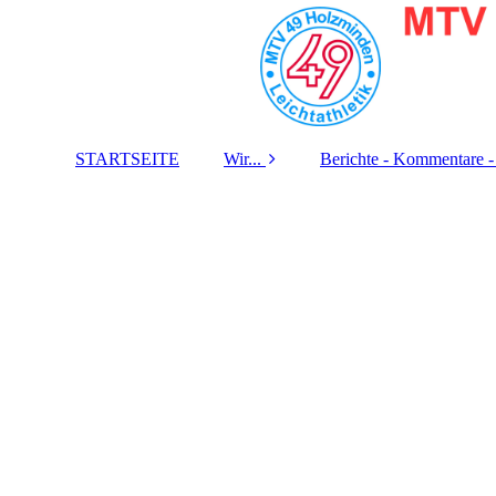
STARTSEITE
Wir...
Berichte - Kommentare -
Eine Abteilung des
Zeitungs-Berichte
MTV 49 Holzminden
Fernseh-Beiträge
Unsere Grundregeln
Radio-Beiträge
Trainingslager &
Jugendfreizeit
Musik-Aufnahmen
Die Geschichte
Jahres-Berichte
unseres Krafttraining-
Raums
Kontakt / Impressum /
Datenschutz /
Disclaimer