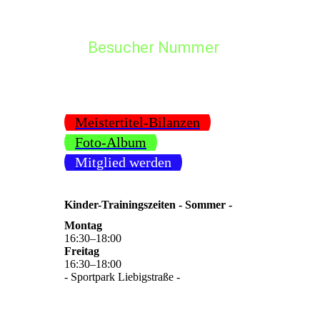
2018
Besucher Nummer
2017
2016
2015
Meistertitel-Bilanzen
2014
Foto-Album
Mitglied werden
2013
2012
Kinder-Trainingszeiten - Sommer -
2011
Montag
16
:
30
–
18
:
00
2010
Freitag
16
:
30
–
18
:
00
- Sportpark Liebigstraße -