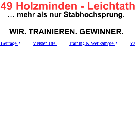
 Beiträge
Meister-Titel
Training & Wettkämpfe
St
Trainigszeiten
A
Trainings-
T
Organigramm
Le
Termine
Re
M
M