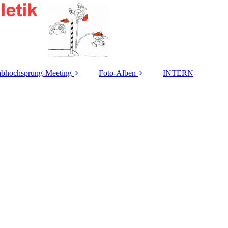
abhochsprung-Meeting
Foto-Alben
INTERN
usschreibung 2026
2026
eilnehmer-Statistik
2025
istungs-Übersicht /
2024
Meeting-Rekorde
2023
iner Springer-Cup-
Gewinner (m/w)
2022
Heinz Roloff-
2021
Stabhochsprung-
eeting Ergebnisse
2020
eeting-Berichte
2019